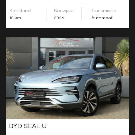
Km-stand
Bouwjaar
Transmissie
18 km
2026
Automaat
BYD SEAL U