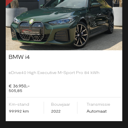
BMW i4
eDrive40 High Executive M-Sport Pro 84 kWh
€ 36.950,-
505,85
Km-stand
Bouwjaar
Transmissie
99.992 km
2022
Automaat