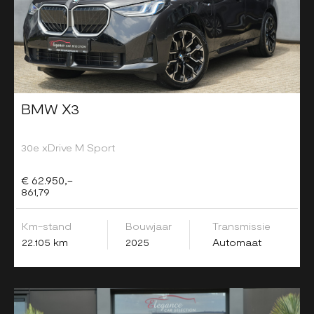
BMW X3
30e xDrive M Sport
€ 62.950,-
861,79
Km-stand
Bouwjaar
Transmissie
22.105 km
2025
Automaat