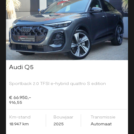
Audi Q5
Sportback 2.0 TFSI e-hybrid quattro S edition
€ 66.950,-
916,55
Km-stand
Bouwjaar
Transmissie
18.947 km
2025
Automaat