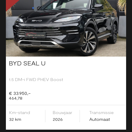
BYD SEAL U
1.5 DM-i FWD PHEV Boost
€ 33.950,-
464,78
Km-stand
Bouwjaar
Transmissie
32 km
2026
Automaat