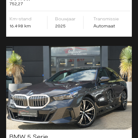
752,27
Km-stand
Bouwjaar
Transmissie
16.498 km
2025
Automaat
BMW 5 Serie