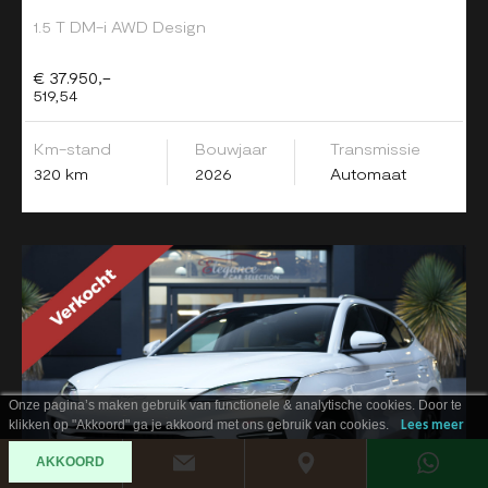
1.5 T DM-i AWD Design
€ 37.950,-
519,54
Km-stand
Bouwjaar
Transmissie
320 km
2026
Automaat
Onze pagina’s maken gebruik van functionele & analytische cookies. Door te
klikken op "Akkoord" ga je akkoord met ons gebruik van cookies.
Lees meer
AKKOORD