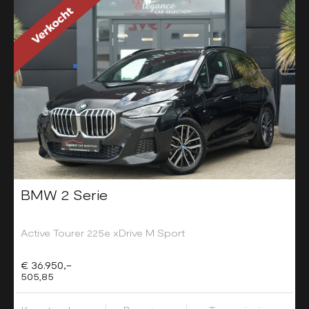
BMW 2 Serie
Active Tourer 225e xDrive M Sport
€ 36.950,-
505,85