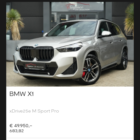
BMW X1
xDrive25e M Sport Pro
€ 49.950,-
683,82