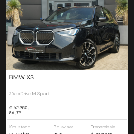
BMW X3
30e xDrive M Sport
€ 62.950,-
861,79
Km-stand
Bouwjaar
Transmissie
25.461 km
2025
Automaat