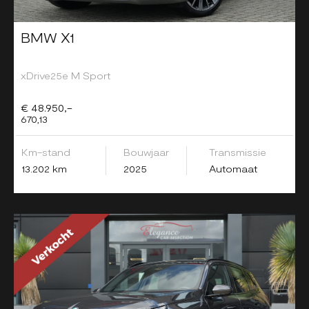
BMW X1
xDrive25e M Sport
€ 48.950,-
670,13
Km-stand
Bouwjaar
Transmissie
13.202 km
2025
Automaat