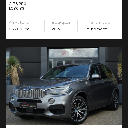
€ 78.950,-
1.080,83
Km-stand
Bouwjaar
Transmissie
65.209 km
2022
Automaat