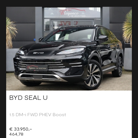
BYD SEAL U
1.5 DM-i FWD PHEV Boost
€ 33.950,-
464,78