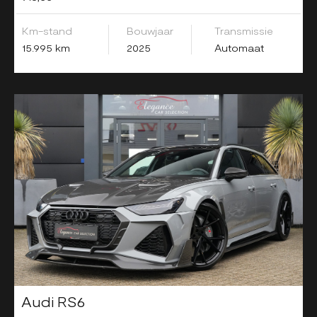
Km-stand
Bouwjaar
Transmissie
15.995 km
2025
Automaat
Audi RS6