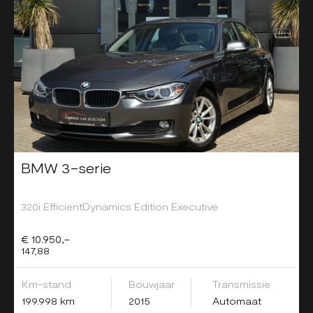
BMW 3-serie
320i EfficientDynamics Edition Executive
€ 10.950,-
147,88
Km-stand
Bouwjaar
Transmissie
199.998 km
2015
Automaat