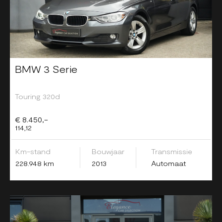
BMW 3 Serie
Touring 320d
€ 8.450,-
114,12
Km-stand
Bouwjaar
Transmissie
228.948 km
2013
Automaat