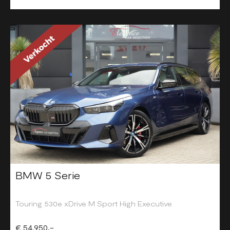
BMW 5 Serie
Touring 530e xDrive M Sport High Executive
€ 54.950,-