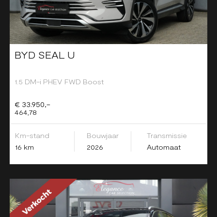
BYD SEAL U
1.5 DM-i PHEV FWD Boost
€ 33.950,-
464,78
Km-stand
Bouwjaar
Transmissie
16 km
2026
Automaat