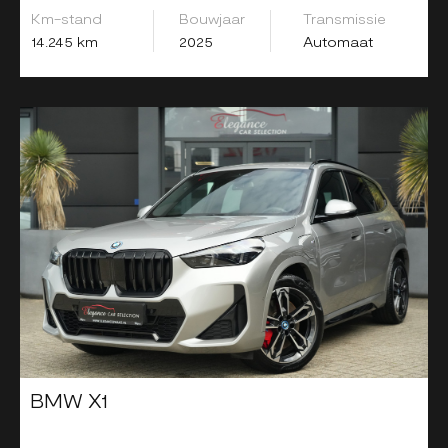
Km-stand
Bouwjaar
Transmissie
14.245 km
2025
Automaat
BMW X1