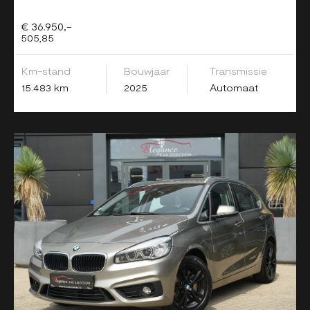
€ 36.950,-
505,85
Km-stand
Bouwjaar
Transmissie
15.483 km
2025
Automaat