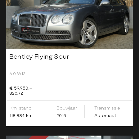
Bentley Flying Spur
6.0 W12
€ 59.950,-
820,72
Km-stand
Bouwjaar
Transmissie
118.884 km
2015
Automaat