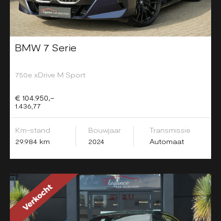
BMW 7 Serie
750e xDrive M Sport
€ 104.950,-
1.436,77
Km-stand
Bouwjaar
Transmissie
29.984 km
2024
Automaat