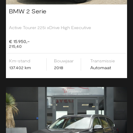
BMW 2 Serie
Active Tourer 225i xDrive High Executive
€ 15.950,-
215,40
Km-stand
Bouwjaar
Transmissie
137.402 km
2018
Automaat