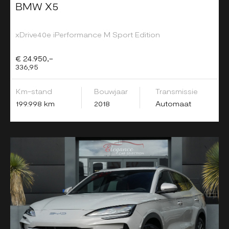
BMW X5
xDrive40e iPerformance M Sport Edition
€ 24.950,-
336,95
Km-stand
Bouwjaar
Transmissie
199.998 km
2018
Automaat