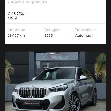
xDrive25e M Sport Pro
€ 48.950,-
670,13
Km-stand
Bouwjaar
Transmissie
23.997 km
2025
Automaat