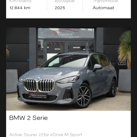
Km-stand
Bouwjaar
Transmissie
12.844 km
2025
Automaat
BMW 2 Serie
Active Tourer 225e xDrive M Sport