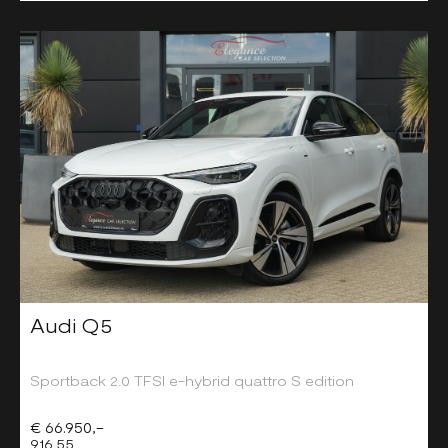
Audi Q5
Sportback 2.0 TFSI e-hybrid quattro S edition
€ 66.950,-
916,55