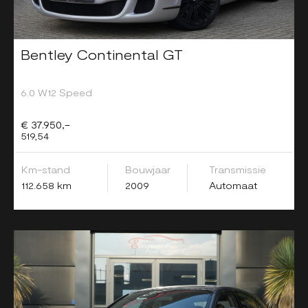
Bentley Continental GT
6.0 W12 Speed
€ 37.950,-
519,54
Km-stand
Bouwjaar
Transmissie
112.658 km
2009
Automaat