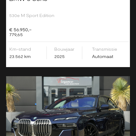
530e M Sport Edition
€ 56.950,-
779,65
Km-stand
Bouwjaar
Transmissie
23.562 km
2025
Automaat