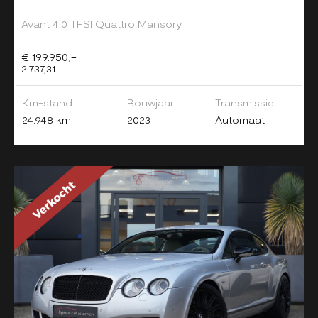
Avant 4.0 TFSI Quattro Mansory
€ 199.950,-
2.737,31
Km-stand
Bouwjaar
Transmissie
24.948 km
2023
Automaat