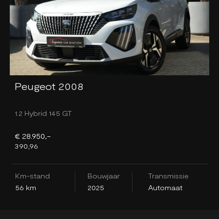
Peugeot 2008
1.2 Hybrid 145 GT
1
€ 28.950,-
€
390,96
3
Km-stand
Bouwjaar
Transmissie
K
56 km
2025
Automaat
3