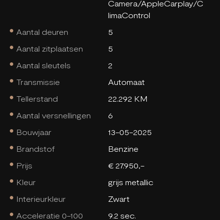
Camera/AppleCarplay/C
limaControl
Aantal deuren
5
Aantal zitplaatsen
5
Aantal sleutels
2
Transmissie
Automaat
Tellerstand
22.292 KM
Aantal versnellingen
6
Bouwjaar
13-05-2025
Brandstof
Benzine
Prijs
€ 27.950,-
Kleur
grijs metallic
Interieurkleur
Zwart
Acceleratie 0-100
9.2 sec.