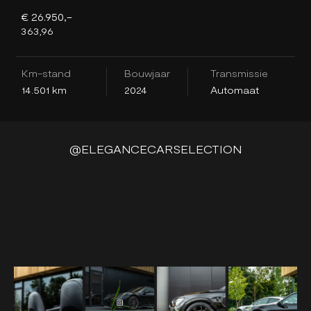
€ 26.950,-
€
363,96
3
Km-stand
Bouwjaar
Transmissie
K
14.501 km
2024
Automaat
3
@ELEGANCECARSELECTION