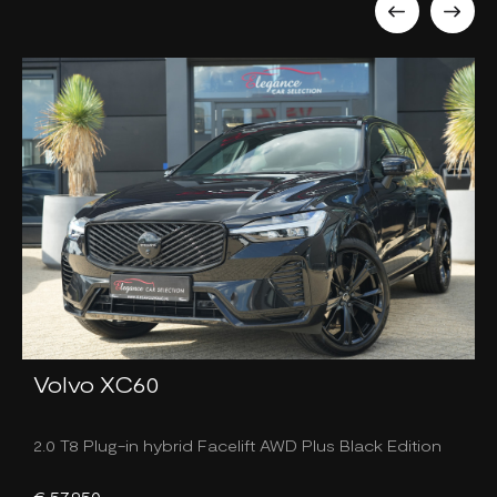
Volvo XC60
2.0 T8 Plug-in hybrid Facelift AWD Plus Black Edition
3
€ 57.950,-
€