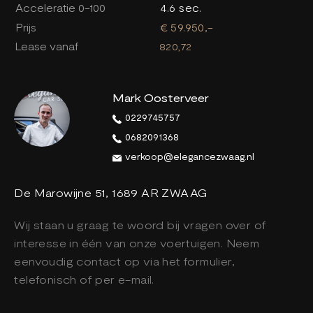
Acceleratie 0-100
4.6 sec.
Prijs
€ 59.950,-
Lease vanaf
820,72
Mark Oosterveer
0229745757
0682091368
verkoop@elegancezwaag.nl
De Marowijne 51, 1689 AR ZWAAG
Wij staan u graag te woord bij vragen over of
interesse in één van onze voertuigen. Neem
eenvoudig contact op via het formulier,
telefonisch of per e-mail.