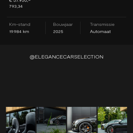
793,34
8
Km-stand
Bouwjaar
Transmissie
K
19.984 km
2025
Automaat
2
@ELEGANCECARSELECTION