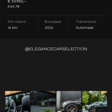
€ 33.950,-
€
464,78
4
Km-stand
Bouwjaar
Transmissie
K
16 km
2026
Automaat
1
@ELEGANCECARSELECTION