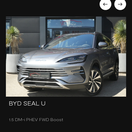
BYD SEAL U
1.5 DM-i PHEV FWD Boost
1