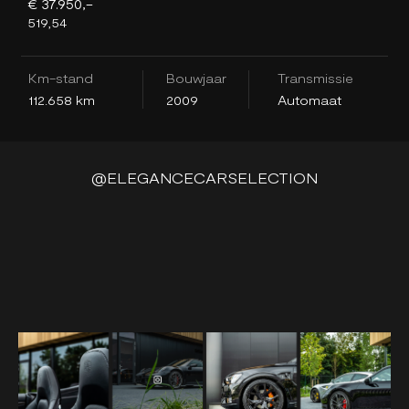
€ 37.950,-
€
519,54
4
Km-stand
Bouwjaar
Transmissie
K
112.658 km
2009
Automaat
1
@ELEGANCECARSELECTION