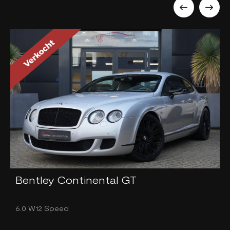
Bentley Continental GT
6.0 W12 Speed
3