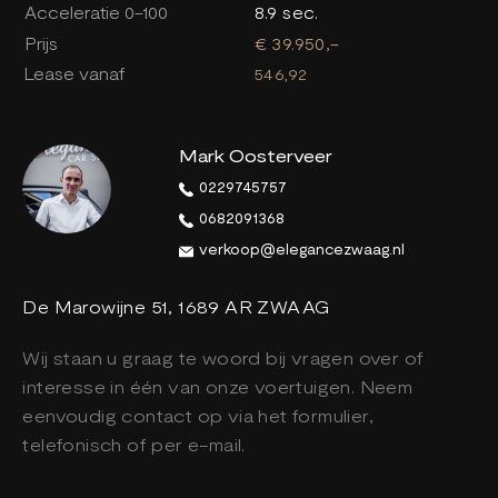
Acceleratie 0-100
8.9 sec.
Prijs
€ 39.950,-
Lease vanaf
546,92
Mark Oosterveer
0229745757
0682091368
verkoop@elegancezwaag.nl
De Marowijne 51, 1689 AR ZWAAG
Wij staan u graag te woord bij vragen over of
interesse in één van onze voertuigen. Neem
eenvoudig contact op via het formulier,
telefonisch of per e-mail.