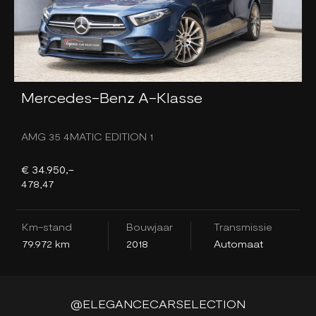
Mercedes-Benz A-Klasse
C
AMG 35 4MATIC EDITION 1
1
€ 34.950,-
€
478,47
4
Km-stand
Bouwjaar
Transmissie
K
79.972 km
2018
Automaat
5
@ELEGANCECARSELECTION