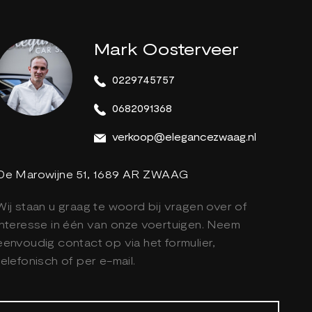
Mark Oosterveer
0229745757
0682091368
verkoop@elegancezwaag.nl
De Marowijne 51, 1689 AR ZWAAG
Wij staan u graag te woord bij vragen over of
interesse in één van onze voertuigen. Neem
eenvoudig contact op via het formulier,
telefonisch of per e-mail.