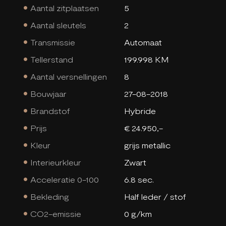
Aantal zitplaatsen
5
Aantal sleutels
2
Transmissie
Automaat
Tellerstand
199.998 KM
Aantal versnellingen
8
Bouwjaar
27-08-2018
Brandstof
Hybride
Prijs
€ 24.950,-
Kleur
grijs metallic
Interieurkleur
Zwart
Acceleratie 0-100
6.8 sec.
Bekleding
Half leder / stof
CO2-emissie
0 g/km