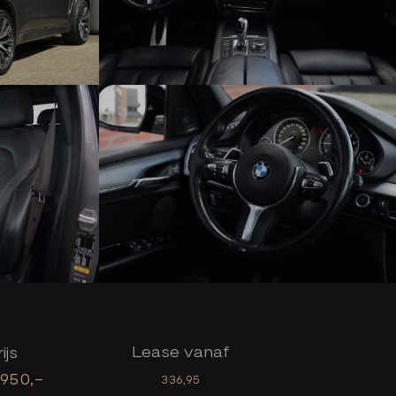
Lease vanaf
ijs
.950,-
336,95