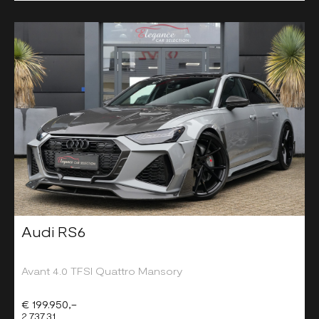
Audi RS6
Avant 4.0 TFSI Quattro Mansory
€ 199.950,-
2.737,31