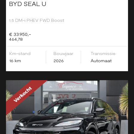
BYD SEAL U
1.5 DM-i PHEV FWD Boost
€ 33.950,-
464,78
Km-stand
Bouwjaar
Transmissie
16 km
2026
Automaat