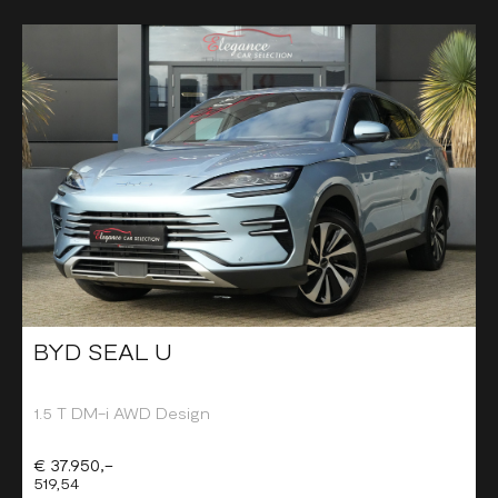
BYD SEAL U
1.5 T DM-i AWD Design
€ 37.950,-
519,54