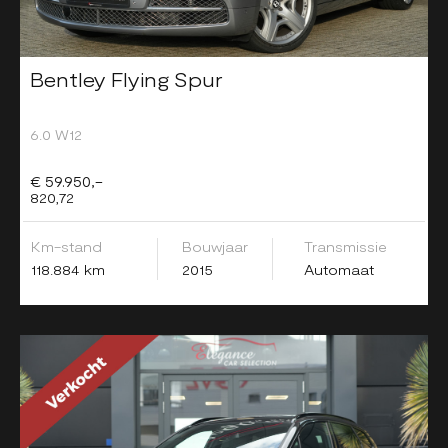
Bentley Flying Spur
6.0 W12
€ 59.950,-
820,72
Km-stand
Bouwjaar
Transmissie
118.884 km
2015
Automaat