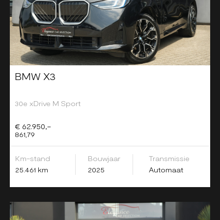
BMW X3
30e xDrive M Sport
€ 62.950,-
861,79
Km-stand
Bouwjaar
Transmissie
25.461 km
2025
Automaat