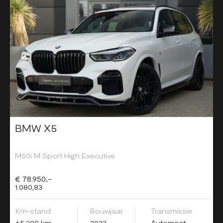
BMW X5
M50i M Sport High Executive
€ 78.950,-
1.080,83
Km-stand
Bouwjaar
Transmissie
65.209 km
2022
Automaat