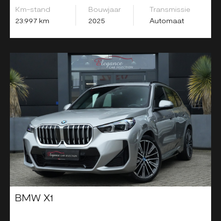
Km-stand
Bouwjaar
Transmissie
23.997 km
2025
Automaat
BMW X1