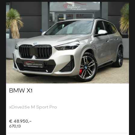
BMW X1
xDrive25e M Sport Pro
€ 48.950,-
670,13