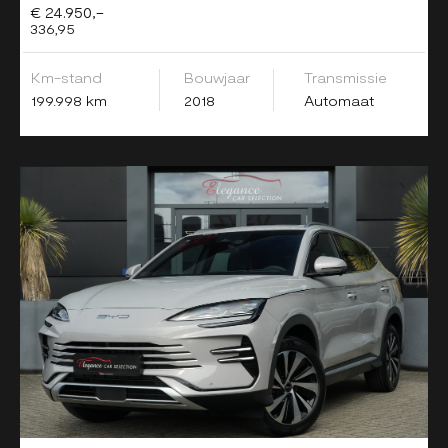
€ 24.950,-
336,95
Km-stand
Bouwjaar
Transmissie
199.998 km
2018
Automaat