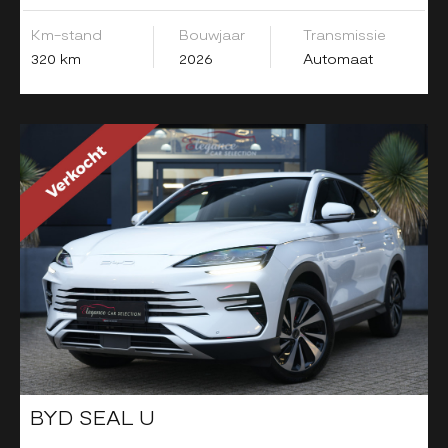
Km-stand
Bouwjaar
Transmissie
320 km
2026
Automaat
BYD SEAL U