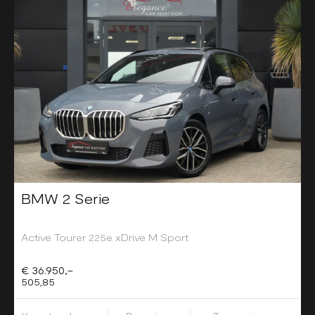
BMW 2 Serie
Active Tourer 225e xDrive M Sport
€ 36.950,-
505,85