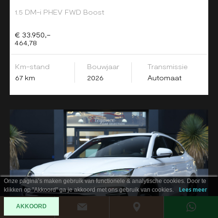
1.5 DM-i PHEV FWD Boost
€ 33.950,-
464,78
Km-stand
Bouwjaar
Transmissie
67 km
2026
Automaat
Onze pagina’s maken gebruik van functionele & analytische cookies. Door te
klikken op "Akkoord" ga je akkoord met ons gebruik van cookies.
Lees meer
AKKOORD