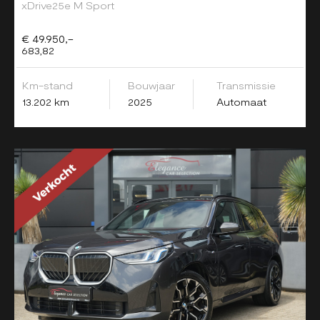
xDrive25e M Sport
€ 49.950,-
683,82
Km-stand
Bouwjaar
Transmissie
13.202 km
2025
Automaat