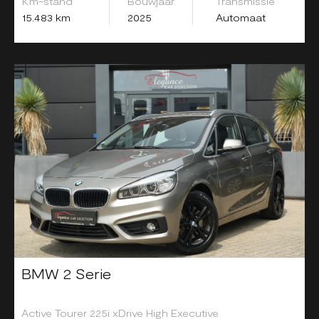
Km-stand
Bouwjaar
Transmissie
15.483 km
2025
Automaat
BMW 2 Serie
Active Tourer 225i xDrive High Executive