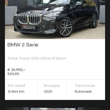
BMW 2 Serie
Active Tourer 225e xDrive M Sport
€ 36.950,-
505,85
Km-stand
Bouwjaar
Transmissie
12.844 km
2025
Automaat