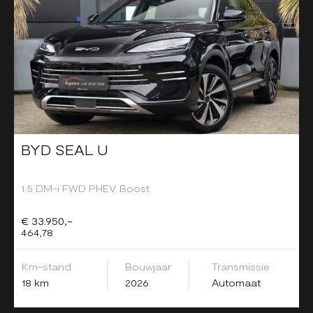
BYD SEAL U
1.5 DM-i FWD PHEV Boost
€ 33.950,-
464,78
Km-stand
Bouwjaar
Transmissie
18 km
2026
Automaat