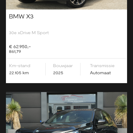
BMW X3
30e xDrive M Sport
€ 62.950,-
861,79
Km-stand
Bouwjaar
Transmissie
22.105 km
2025
Automaat