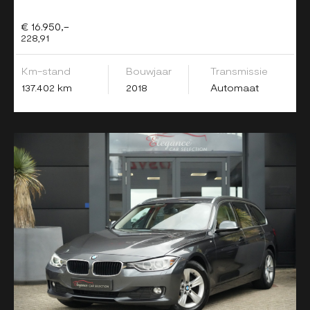
€ 16.950,-
228,91
Km-stand
Bouwjaar
Transmissie
137.402 km
2018
Automaat