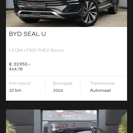
BYD SEAL U
1.5 DM-i FWD PHEV Boost
€ 33.950,-
464,78
Km-stand
Bouwjaar
Transmissie
32 km
2026
Automaat