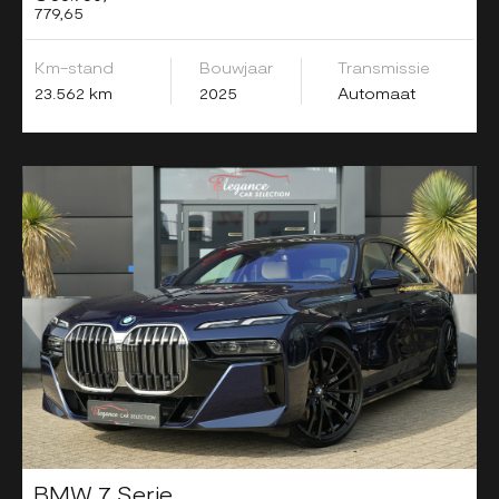
779,65
Km-stand
Bouwjaar
Transmissie
23.562 km
2025
Automaat
BMW 7 Serie