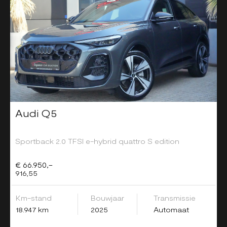
Audi Q5
Sportback 2.0 TFSI e-hybrid quattro S edition
€ 66.950,-
916,55
Km-stand
Bouwjaar
Transmissie
18.947 km
2025
Automaat