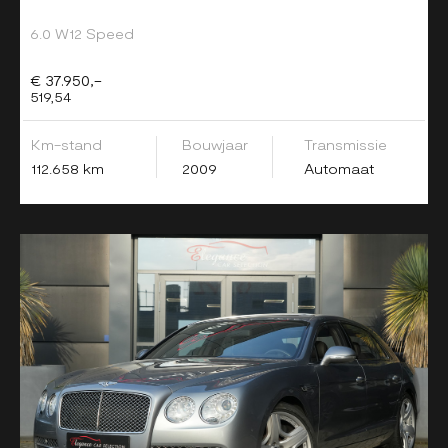
6.0 W12 Speed
€ 37.950,-
519,54
Km-stand
Bouwjaar
Transmissie
112.658 km
2009
Automaat