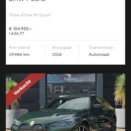
750e xDrive M Sport
€ 104.950,-
1.436,77
Km-stand
Bouwjaar
Transmissie
29.984 km
2024
Automaat