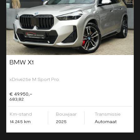
BMW X1
xDrive25e M Sport Pro
€ 49.950,-
683,82
Km-stand
Bouwjaar
Transmissie
14.245 km
2025
Automaat