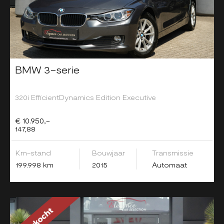
BMW 3-serie
320i EfficientDynamics Edition Executive
€ 10.950,-
147,88
Km-stand
Bouwjaar
Transmissie
199.998 km
2015
Automaat