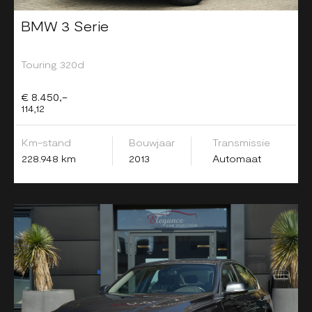
BMW 3 Serie
Touring 320d
€ 8.450,-
114,12
Km-stand
Bouwjaar
Transmissie
228.948 km
2013
Automaat