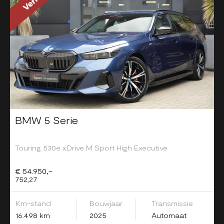
BMW 5 Serie
Touring 530e xDrive M Sport High Executive
€ 54.950,-
752,27
Km-stand
Bouwjaar
Transmissie
16.498 km
2025
Automaat