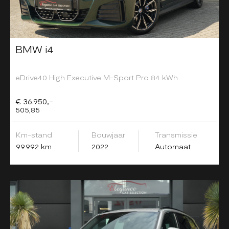
BMW i4
eDrive40 High Executive M-Sport Pro 84 kWh
€ 36.950,-
505,85
Km-stand
Bouwjaar
Transmissie
99.992 km
2022
Automaat