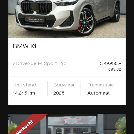
BMW X1
xDrive25e M Sport Pro
€ 49.950,-
683,82
Km-stand
Bouwjaar
Transmissie
14.245 km
2025
Automaat