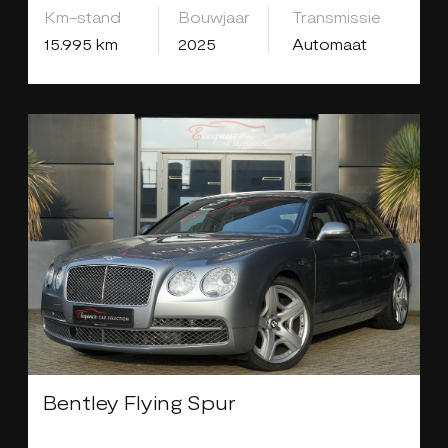
Km-stand
Bouwjaar
Transmissie
15.995 km
2025
Automaat
Bentley Flying Spur