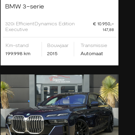
BMW 3-serie
320i EfficientDynamics Edition
€ 10.950,-
Executive
147,88
Km-stand
Bouwjaar
Transmissie
199.998 km
2015
Automaat