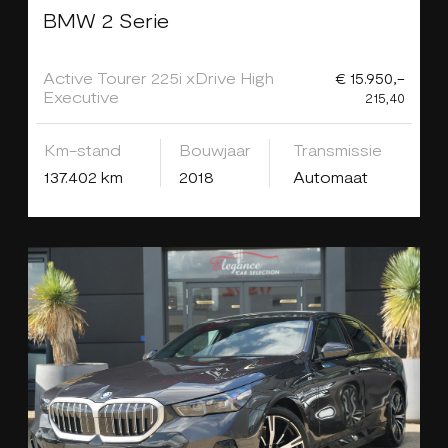
BMW 2 Serie
Active Tourer 225i xDrive High
€ 15.950,-
Executive
215,40
Km-stand
Bouwjaar
Transmissie
137.402 km
2018
Automaat