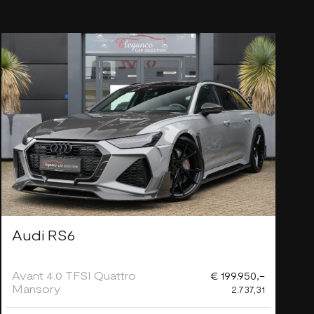
Audi RS6
Avant 4.0 TFSI Quattro
€ 199.950,-
Mansory
2.737,31