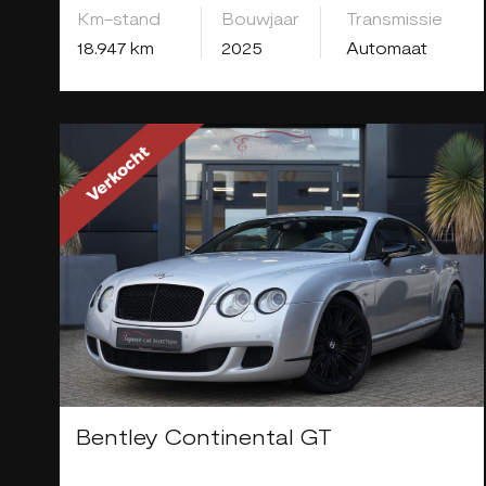
Km-stand
Bouwjaar
Transmissie
18.947 km
2025
Automaat
Bentley Continental GT