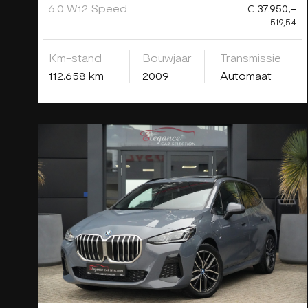
6.0 W12 Speed
€ 37.950,-
519,54
Km-stand
Bouwjaar
Transmissie
112.658 km
2009
Automaat