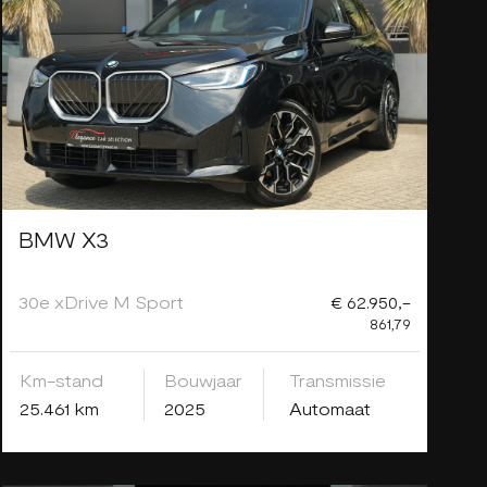
BMW X3
30e xDrive M Sport
€ 62.950,-
861,79
Km-stand
Bouwjaar
Transmissie
25.461 km
2025
Automaat