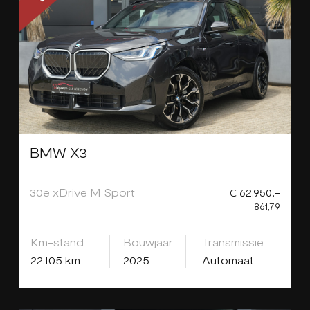
BMW X3
30e xDrive M Sport
€ 62.950,-
861,79
Km-stand
Bouwjaar
Transmissie
22.105 km
2025
Automaat