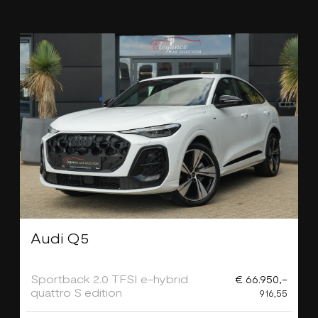
Audi Q5
Sportback 2.0 TFSI e-hybrid
€ 66.950,-
quattro S edition
916,55