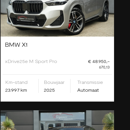
BMW X1
xDrive25e M Sport Pro
€ 48.950,-
670,13
Km-stand
Bouwjaar
Transmissie
23.997 km
2025
Automaat