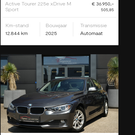
Active Tourer 225e xDrive M
€ 36.950,-
Sport
505,85
Km-stand
Bouwjaar
Transmissie
12.844 km
2025
Automaat