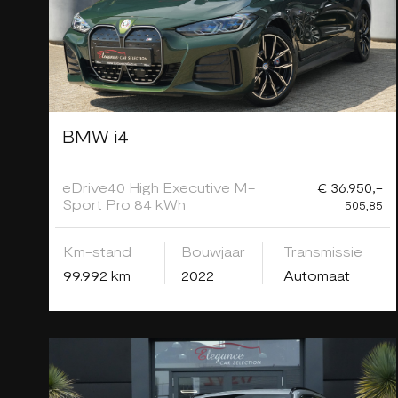
BMW i4
eDrive40 High Executive M-
€ 36.950,-
Sport Pro 84 kWh
505,85
Km-stand
Bouwjaar
Transmissie
99.992 km
2022
Automaat