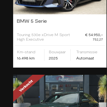
BMW 5 Serie
Touring 530e xDrive M Sport
€ 54.950,-
High Executive
752,27
Km-stand
Bouwjaar
Transmissie
16.498 km
2025
Automaat