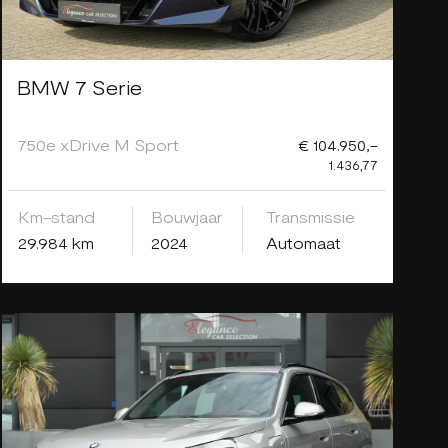
BMW 7 Serie
750e xDrive M Sport
€ 104.950,-
1.436,77
Km-stand
Bouwjaar
Transmissie
29.984 km
2024
Automaat