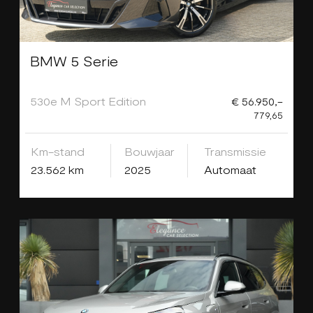
BMW 5 Serie
530e M Sport Edition
€ 56.950,-
779,65
Km-stand
Bouwjaar
Transmissie
23.562 km
2025
Automaat