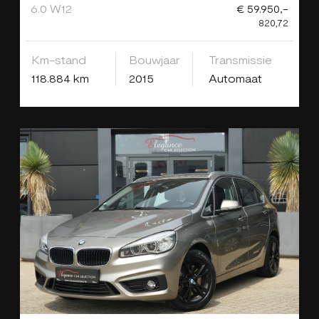
6.0 W12
€ 59.950,-
820,72
Km-stand
Bouwjaar
Transmissie
118.884 km
2015
Automaat