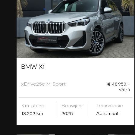
BMW X1
xDrive25e M Sport
€ 48.950,-
670,13
Km-stand
Bouwjaar
Transmissie
13.202 km
2025
Automaat