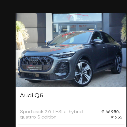
Audi Q5
Sportback 2.0 TFSI e-hybrid
€ 66.950,-
quattro S edition
916,55