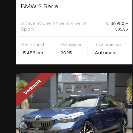
BMW 2 Serie
Active Tourer 225e xDrive M
€ 36.950,-
Sport
505,85
Km-stand
Bouwjaar
Transmissie
15.483 km
2025
Automaat