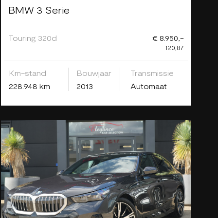
BMW 3 Serie
Touring 320d
€ 8.950,-
120,87
Km-stand
Bouwjaar
Transmissie
228.948 km
2013
Automaat