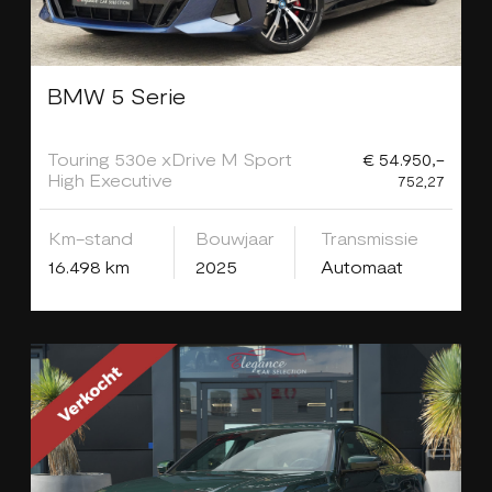
BMW 5 Serie
Touring 530e xDrive M Sport
€ 54.950,-
High Executive
752,27
Km-stand
Bouwjaar
Transmissie
16.498 km
2025
Automaat