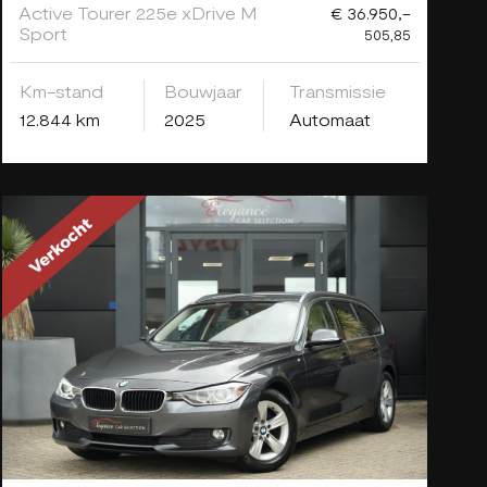
Active Tourer 225e xDrive M
€ 36.950,-
Sport
505,85
Km-stand
Bouwjaar
Transmissie
12.844 km
2025
Automaat