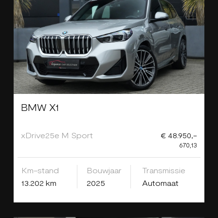
BMW X1
xDrive25e M Sport
€ 48.950,-
670,13
Km-stand
Bouwjaar
Transmissie
13.202 km
2025
Automaat