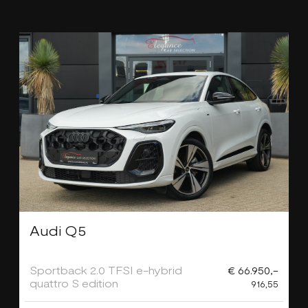
Audi Q5
Sportback 2.0 TFSI e-hybrid
€ 66.950,-
quattro S edition
916,55