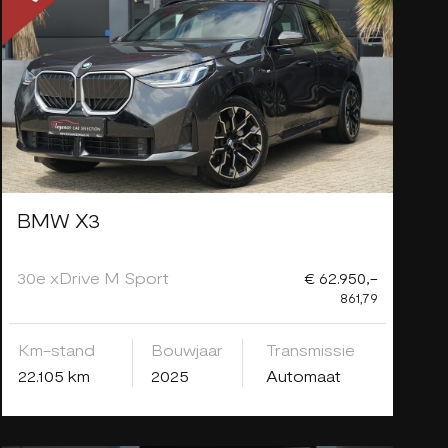
BMW X3
30e xDrive M Sport
€ 62.950,-
861,79
Km-stand
Bouwjaar
Transmissie
22.105 km
2025
Automaat