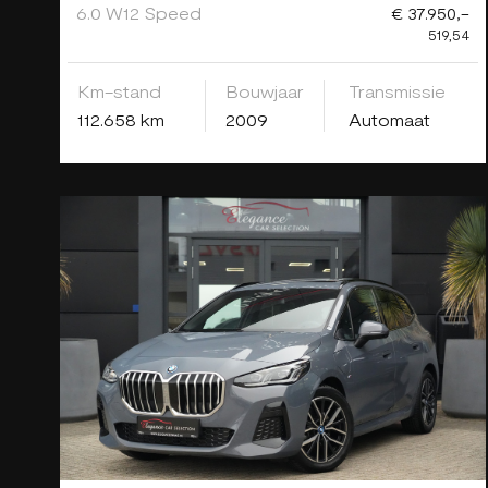
6.0 W12 Speed
€ 37.950,-
519,54
Km-stand
Bouwjaar
Transmissie
112.658 km
2009
Automaat