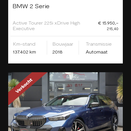
BMW 2 Serie
Active Tourer 225i xDrive High
€ 15.950,-
Executive
215,40
Km-stand
Bouwjaar
Transmissie
137.402 km
2018
Automaat