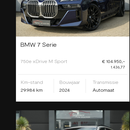
BMW 7 Serie
750e xDrive M Sport
€ 104.950,-
1.436,77
Km-stand
Bouwjaar
Transmissie
29.984 km
2024
Automaat