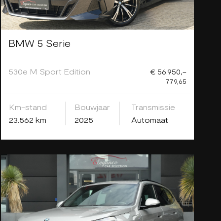
BMW 5 Serie
530e M Sport Edition
€ 56.950,-
779,65
Km-stand
Bouwjaar
Transmissie
23.562 km
2025
Automaat