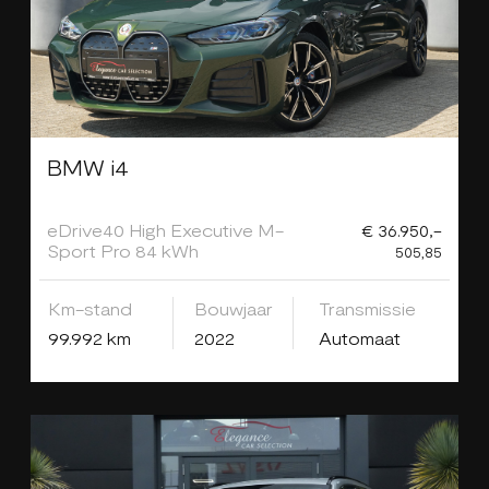
BMW i4
eDrive40 High Executive M-
€ 36.950,-
Sport Pro 84 kWh
505,85
Km-stand
Bouwjaar
Transmissie
99.992 km
2022
Automaat