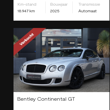
Km-stand
Bouwjaar
Transmissie
18.947 km
2025
Automaat
Bentley Continental GT