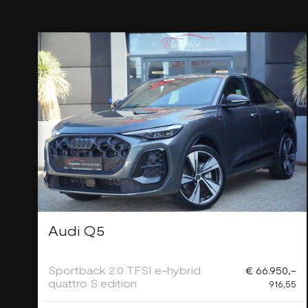
Audi Q5
Sportback 2.0 TFSI e-hybrid
€ 66.950,-
quattro S edition
916,55