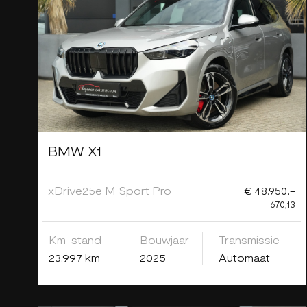
BMW X1
xDrive25e M Sport Pro
€ 48.950,-
670,13
Km-stand
Bouwjaar
Transmissie
23.997 km
2025
Automaat