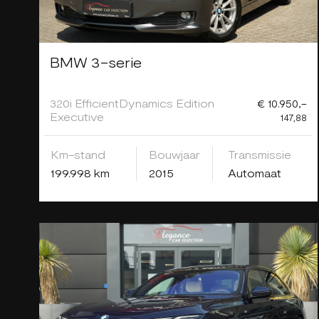
BMW 3-serie
320i EfficientDynamics Edition
€ 10.950,-
Executive
147,88
Km-stand
Bouwjaar
Transmissie
199.998 km
2015
Automaat