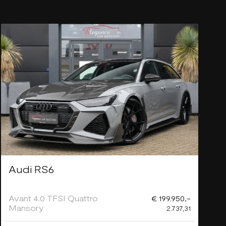
Audi RS6
Avant 4.0 TFSI Quattro
€ 199.950,-
Mansory
2.737,31