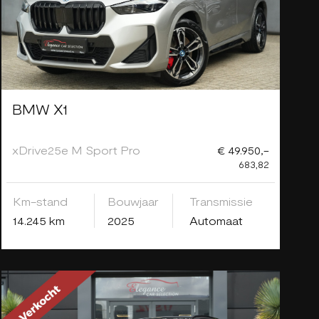
BMW X1
xDrive25e M Sport Pro
€ 49.950,-
683,82
Km-stand
Bouwjaar
Transmissie
14.245 km
2025
Automaat