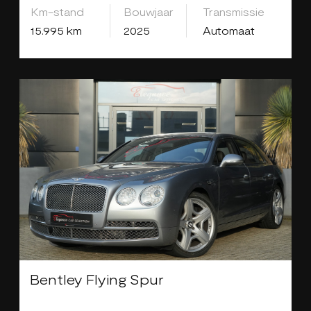
Km-stand
Bouwjaar
Transmissie
15.995 km
2025
Automaat
Bentley Flying Spur