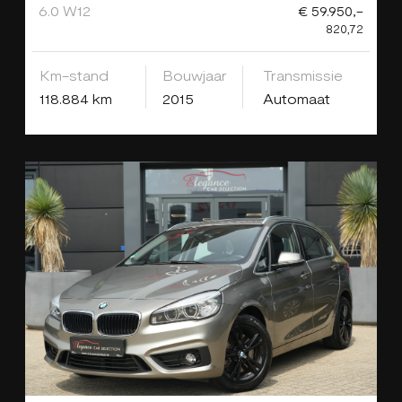
6.0 W12
€ 59.950,-
820,72
Km-stand
Bouwjaar
Transmissie
118.884 km
2015
Automaat